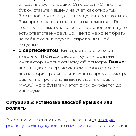
отказать в регистрации. Он скажет: «Снимайте
будку, ставьте машину на учет как открытый
бортовой грузовик, а потом делайте что хотите».
Вам придется тратить время на демонтаж. Вы
должны понимать за каждой постановкой на учёт
есть ответственное лицо. Никто не хочет брать
на себя риски в случае непредвиденной
ситуации.
С сертификатом:
Вы отдаете сертификат
вместе с ПТС и договором купли-продажи.
Инспектор вносит отметку об осмотре.
Важно:
иногда даже с сертификатом особо строгие
инспекторы просят снять кунг на время осмотра
(зависит от региональных негласных правил
МРЭО), но с бумагами этот риск снижается до
минимума.
Ситуация 3: Установка плоской крышки или
роллеты
Вы решили не ставить кунг, а заказали
сдвижную
роллету
,
крышку кузова
или
мягкий тент
на свой пикап.