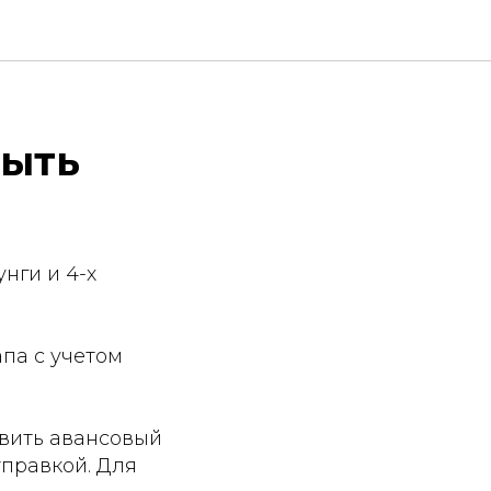
рыть
нги и 4-х
па с учетом
авить авансовый
тправкой. Для