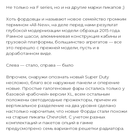
Не только на F series, но и на другие марки пикапов ;)
Хоть фордовцы и называют новое семейство громким
термином «All-New», на деле перед нами результат
глубокой модернизации модели образца 2015 года.
Рамное шасси, алюминиевая конструкция кабины и
грузовой платформы, большинство агрегатов — все
это перешло с прежней модели, пусть и в
доработанном виде.
Слева — стало, справа — было
Впрочем, снаружи опознать новый Super Duty
несложно, благо все наружные панели и оперение
новые. Простые галогеновые фары остались только у
базовой «рабочей» версии XL, всем остальным
положены светодиодные прожекторы, причем их
вертикальное разделение на два уровня сделано
настолько нарочитым, что новые Форды стали похожи
на старые пикапы Chevrolet. С учетом разных
комплектаций и пакетов опций в гамме
предусмотрено семь вариантов решетки радиатора.