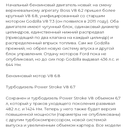
Начальный бензиновый двигатель новый: на смену
верхневальному агрегату Boss V8 6.2 пришел более
крупный V8 6.8, унифицированный со старшим
мотором Godzilla V8 7.3 (он появился в 2019 году). Оба
двигателя имеют чугунный блок, одинаковый диаметр
цилиндров, единственный нижний распредвал
(приводящий по два клапана на каждый цилиндр) и
распределенный впрыск топлива. Сам же Godzilla
прежний, но обрел новую систему впуска и другой
блок управления. Отдачу моторов Ford пока не
опубликовал, но до сих пор Godzilla выдавал 436 л.с. и
644 Нм.
Бензиновый мотор V8 6.8
Турбодизель Power Stroke V8 6.7
Сохранен и турбодизель Power Stroke V8 объемом 6,7
л, который у траков уходящего поколения развивал
482 л.с. и 1424 Нм. Теперь у него также будет версия
повышенной мощности (параметры не опубликованы)
с другим турбокомпрессором, новой системой
выпуска и увеличенным объемом картера. Все модели