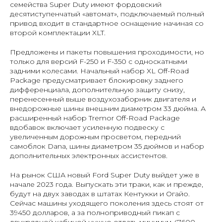
семейства Super Duty имеют фордовский
десятиступенчатый «автомат», подключаемый полный
привод входит в стандартное оснащение начиная со
второй комплектации XLT.
Предложены и пакеты повышения проходимости, но
только для версий F-250 и F-350 с односкатными
задними колесами. Начальный набор XL Off-Road
Package предусматривает блокировку заднего
дифференциала, дополнительную защиту снизу,
перенесенный выше воздухозаборник двигателя и
внедорожные шины внешним диаметром 33 дюйма. А
расширенный набор Tremor Off-Road Package
вдобавок включает усиленную подвеску с
увеличенным дорожным просветом, передний
самоблок Dana, шины диаметром 35 дюймов и набор
дополнительных электронных ассистентов.
На рынок США новый Ford Super Duty выйдет уже в
начале 2023 года. Выпускать эти траки, как и прежде,
будут на двух заводах в штатах Кентукки и Огайо.
Сейчас машины уходящего поколения здесь стоят от
39450 долларов, а за полноприводный пикап с